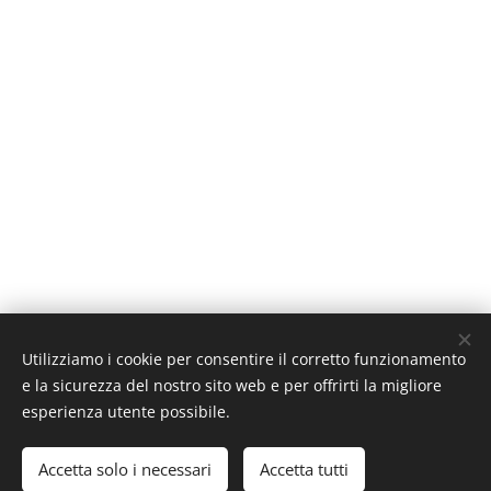
Utilizziamo i cookie per consentire il corretto funzionamento
e la sicurezza del nostro sito web e per offrirti la migliore
esperienza utente possibile.
Accetta solo i necessari
Accetta tutti
Creato con
Webnode
Cookies